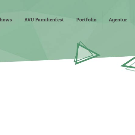
shows
AVU Familienfest
Portfolio
Agentur