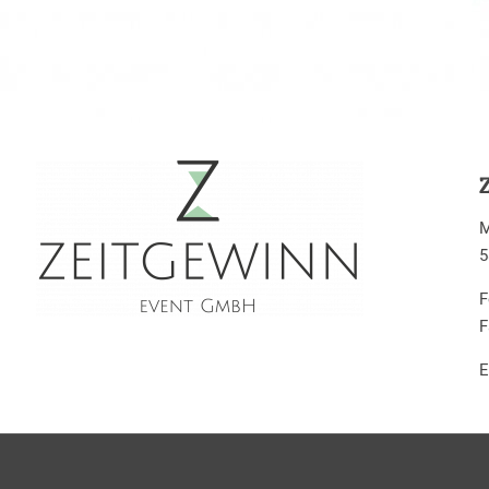
M
5
F
F
E